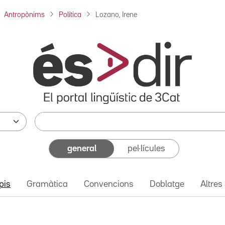
Antropònims
Política
Lozano, Irene
general
pel·lícules
pis
Gramàtica
Convencions
Doblatge
Altres