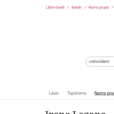
Llibre d'estil
ésAdir
Noms propis
Lèxic
Topònims
Noms pro