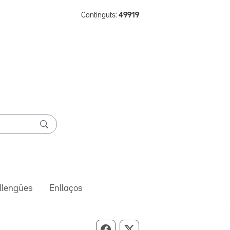
Continguts:
49919
 llengües
Enllaços