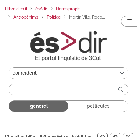
Llibre d'estil
ésAdir
Noms propis
Antropònims
Política
Martín Villa, Rodo...
general
pel·lícules