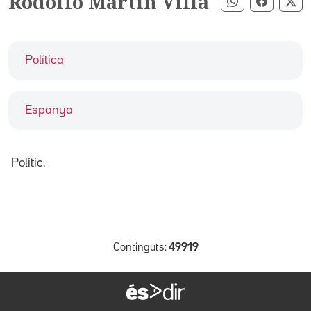
Rodolfo Martín Villa
Compartir pe
Compart
Co
Política
Espanya
Polític.
Continguts:
49919