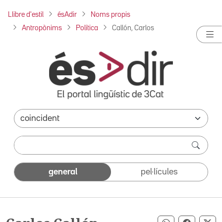
Llibre d'estil
ésAdir
Noms propis
Antropònims
Política
Callón, Carlos
general
pel·lícules