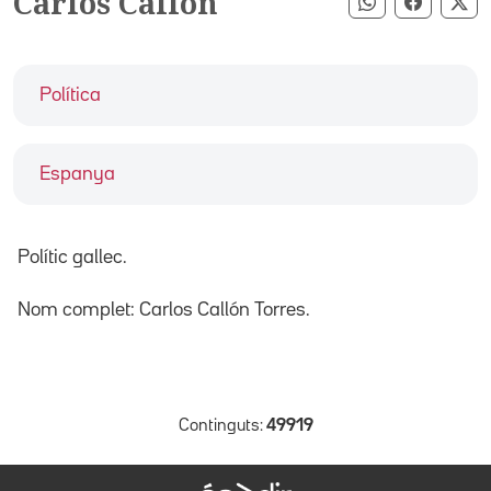
Carlos Callón
Compartir pe
Compart
Co
Política
Espanya
Polític gallec.
Nom complet: Carlos Callón Torres.
Continguts:
49919