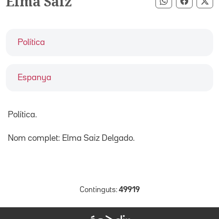
Elma Saiz
Compartir pe
Compart
Co
Política
Espanya
Política.
Nom complet: Elma Saiz Delgado.
Continguts:
49919