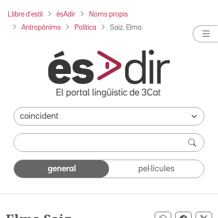
Llibre d'estil
ésAdir
Noms propis
Antropònims
Política
Saiz, Elma
general
pel·lícules