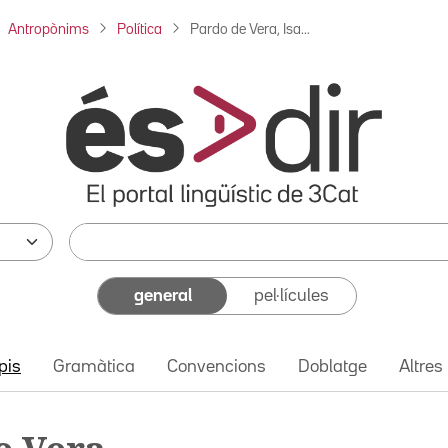
Antropònims
Política
Pardo de Vera, Isa...
general
pel·lícules
pis
Gramàtica
Convencions
Doblatge
Altres