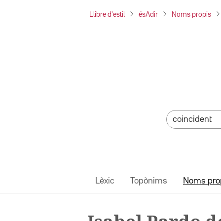
Llibre d'estil
ésAdir
Noms propis
Lèxic
Topònims
Noms pro