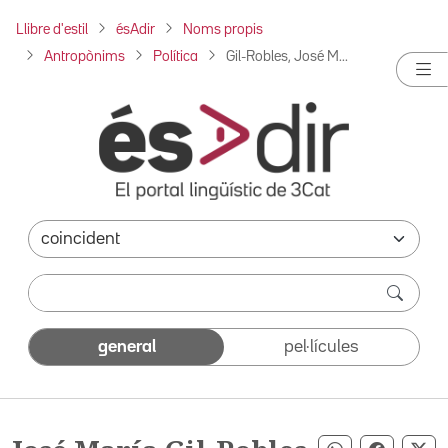
Llibre d'estil
ésAdir
Noms propis
Antropònims
Política
Gil-Robles, José M...
general
pel·lícules