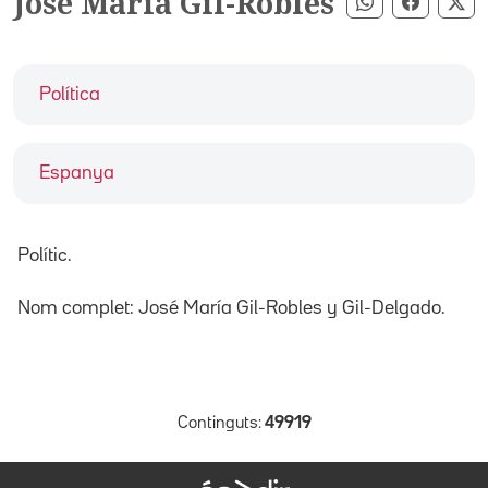
José María Gil-Robles
Compartir pe
Compart
Co
Política
Espanya
Polític.
Nom complet: José María Gil-Robles y Gil-Delgado.
Continguts:
49919