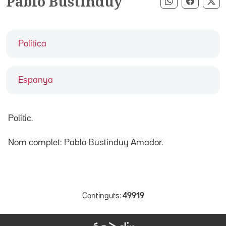
Pablo Bustinduy
Compartir pe
Compart
Co
Política
Espanya
Polític.
Nom complet: Pablo Bustinduy Amador.
Continguts:
49919