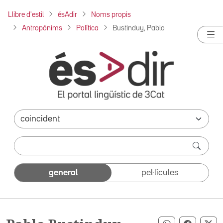
Llibre d'estil
ésAdir
Noms propis
Antropònims
Política
Bustinduy, Pablo
general
pel·lícules