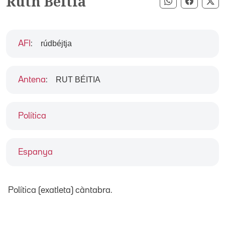
Ruth Beitia
Compartir pe
Compart
Co
rúdbéjtja
AFI
:
RUT BÉITIA
Antena
:
Política
Espanya
Política (exatleta) càntabra.