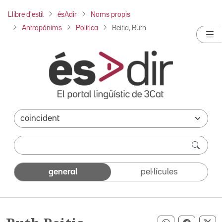
Llibre d'estil
ésAdir
Noms propis
Antropònims
Política
Beitia, Ruth
general
pel·lícules