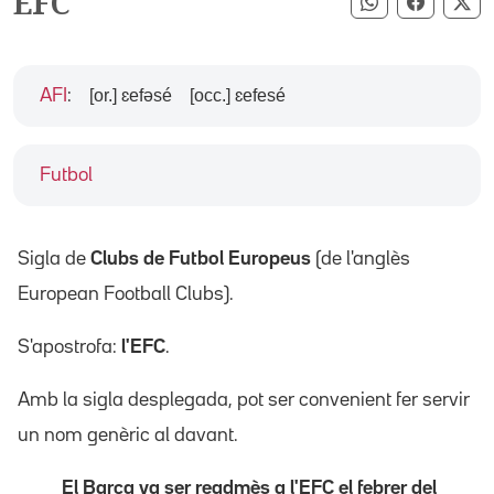
EFC
Compartir pe
Compart
Co
[or.] ɛefəsé
[occ.] ɛefesé
AFI
:
Futbol
Sigla de
Clubs de Futbol Europeus
(de l'anglès
European Football Clubs).
S'apostrofa:
l'EFC
.
Amb la sigla desplegada, pot ser convenient fer servir
un nom genèric al davant.
El Barça va ser readmès a l'EFC el febrer del