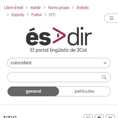
Llibre d'estil
ésAdir
Noms propis
Entitats
Esports
Futbol
EFC
general
pel·lícules