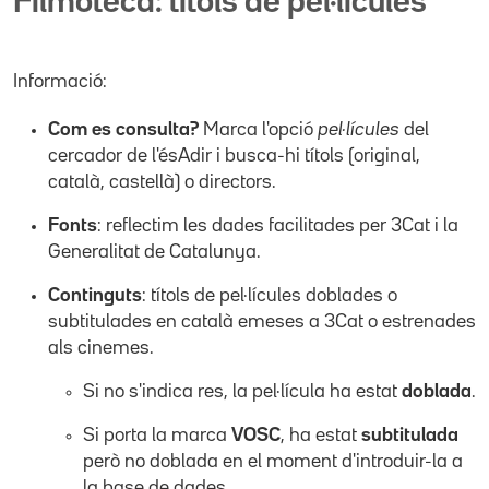
Filmoteca: títols de pel·lícules
Informació:
Com es consulta?
Marca l'opció
pel·lícules
del
cercador de l'ésAdir i busca-hi títols (original,
català, castellà) o directors.
Fonts
: reflectim les dades facilitades per 3Cat i la
Generalitat de Catalunya.
Continguts
: títols de pel·lícules doblades o
subtitulades en català emeses a 3Cat o estrenades
als cinemes.
Si no s'indica res, la pel·lícula ha estat
doblada
.
Si porta la marca
VOSC
, ha estat
subtitulada
però no doblada en el moment d'introduir-la a
la base de dades.