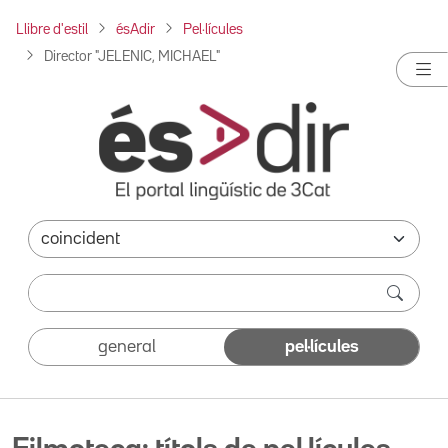
Llibre d'estil
ésAdir
Pel·lícules
Director "JELENIC, MICHAEL"
general
pel·lícules