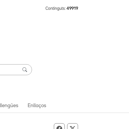
Continguts:
49919
 llengües
Enllaços