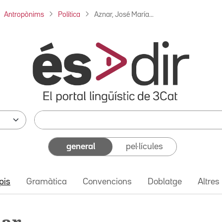
Antropònims
Política
Aznar, José María...
general
pel·lícules
pis
Gramàtica
Convencions
Doblatge
Altres