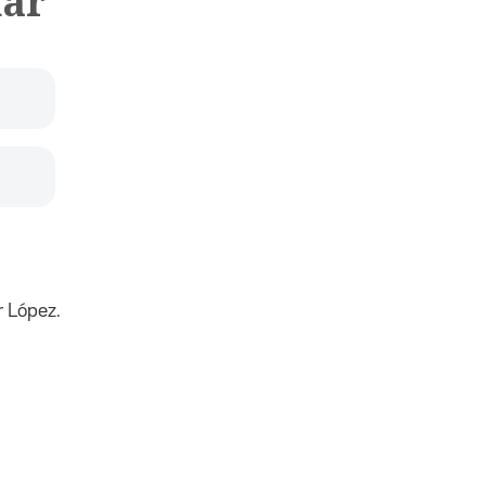
nar
 López.