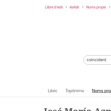
Llibre d'estil
ésAdir
Noms propis
Lèxic
Topònims
Noms pro