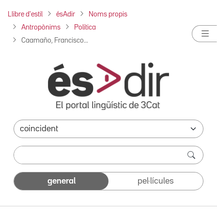
Llibre d'estil
ésAdir
Noms propis
Antropònims
Política
Caamaño, Francisco...
general
pel·lícules