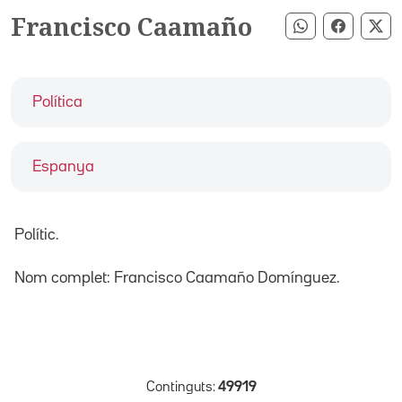
Francisco Caamaño
Compartir pe
Compart
Co
Política
Espanya
Polític.
Nom complet: Francisco Caamaño Domínguez.
Continguts:
49919