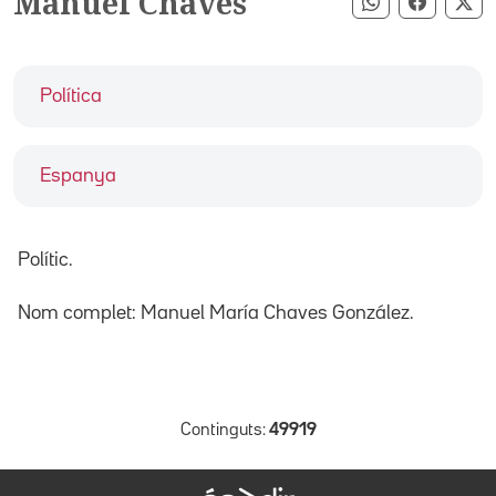
Manuel Chaves
Compartir pe
Compart
Co
Política
Espanya
Polític.
Nom complet: Manuel María Chaves González.
Continguts:
49919