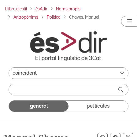
Llibre d'estil
ésAdir
Noms propis
Antropònims
Política
Chaves, Manuel
general
pel·lícules