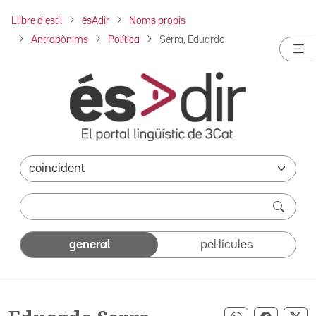
Llibre d'estil
ésAdir
Noms propis
Antropònims
Política
Serra, Eduardo
general
pel·lícules