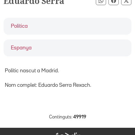
Eduardo Serra
Compartir pe
Compart
Co
Política
Espanya
Polític nascut a Madrid.
Nom complet: Eduardo Serra Rexach.
Continguts:
49919