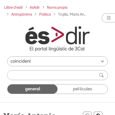
Llibre d'estil
ésAdir
Noms propis
Antropònims
Política
Trujillo, María An...
general
pel·lícules