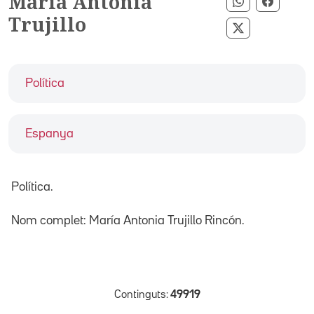
María Antonia
Compartir p
Compart
Trujillo
Compartir pe
Política
Espanya
Política.
Nom complet: María Antonia Trujillo Rincón.
Continguts:
49919