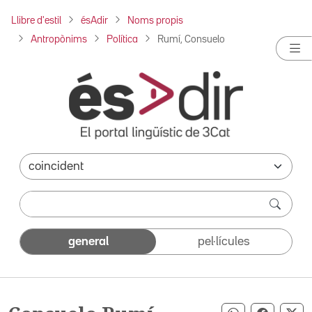
Llibre d'estil
ésAdir
Noms propis
Antropònims
Política
Rumí, Consuelo
general
pel·lícules