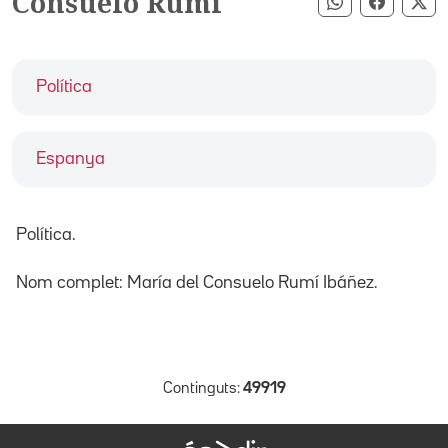
Consuelo Rumí
Compartir pe
Compart
Co
Política
Espanya
Política.
Nom complet: María del Consuelo Rumí Ibáñez.
Continguts:
49919