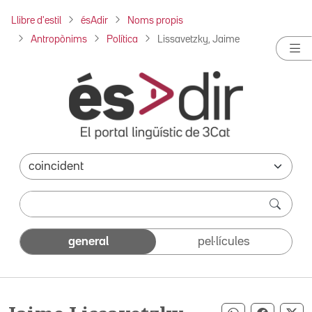
Llibre d'estil
ésAdir
Noms propis
Antropònims
Política
Lissavetzky, Jaime
general
pel·lícules