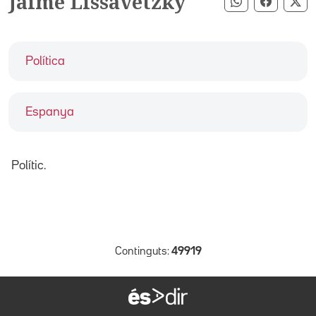
Jaime Lissavetzky
Compartir pe
Compart
Co
Política
Espanya
Polític.
Continguts:
49919