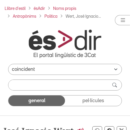
Llibre d'estil
ésAdir
Noms propis
Antropònims
Política
Wert, José Ignacio...
general
pel·lícules