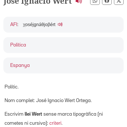
José Ignacio Wert
Compartir pe
Compart
Co
χoséjgnáθjoβért
AFI
:
Política
Espanya
Polític.
Nom complet: José Ignacio Wert Ortega.
Escrivim
llei Wert
sense marca tipogràfica (ni
cometes ni cursiva):
criteri
.