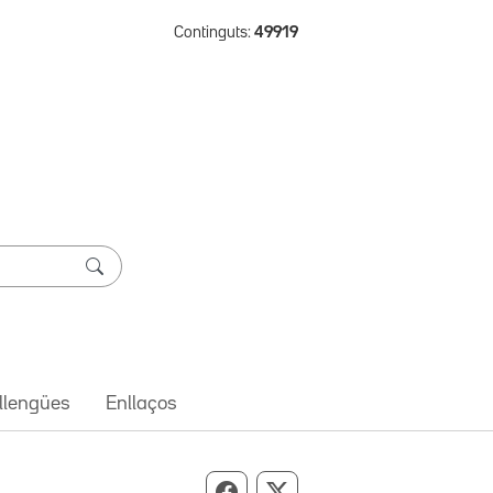
Continguts:
49919
 llengües
Enllaços