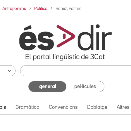
Antropònims
Política
Báñez, Fátima
general
pel·lícules
pis
Gramàtica
Convencions
Doblatge
Altres