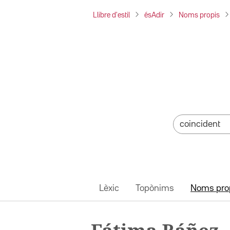
Llibre d'estil
ésAdir
Noms propis
Lèxic
Topònims
Noms pro