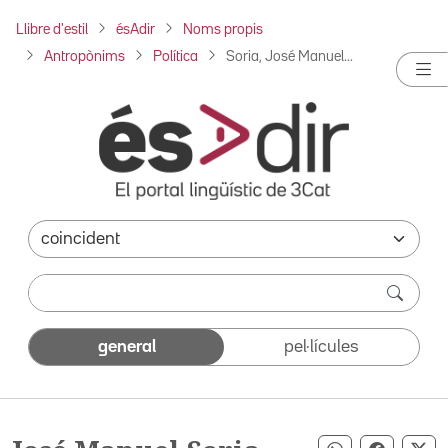
Llibre d'estil
ésAdir
Noms propis
Antropònims
Política
Soria, José Manuel...
general
pel·lícules