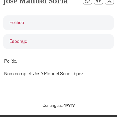
José Manuel Soria
Compartir pe
Compart
Co
Política
Espanya
Polític.
Nom complet: José Manuel Soria López.
Continguts:
49919