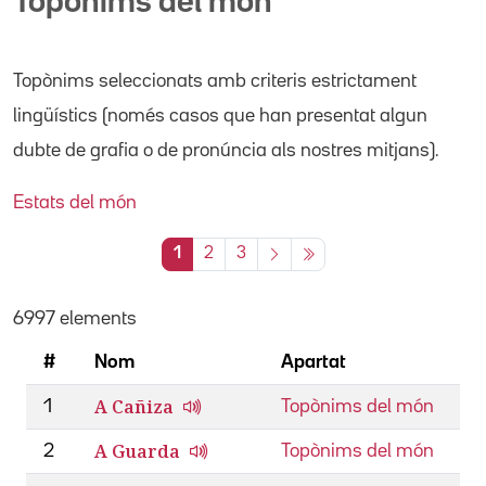
Topònims del món
Topònims seleccionats amb criteris estrictament
lingüístics (només casos que han presentat algun
dubte de grafia o de pronúncia als nostres mitjans).
Estats del món
1
2
3
6997 elements
#
Nom
Apartat
A Cañiza
1
Topònims del món
A Guarda
2
Topònims del món