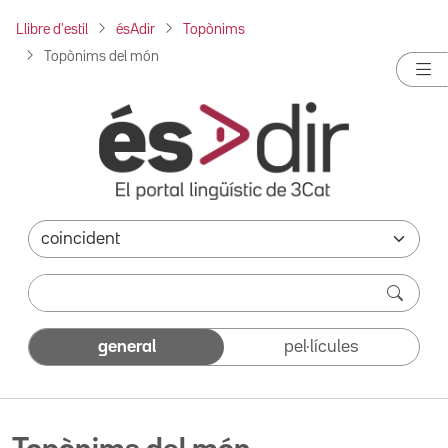
Llibre d'estil
ésAdir
Topònims
Topònims del món
general
pel·lícules